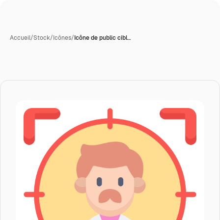
Accueil
/
Stock
/
Icônes
/
Icône de public cibl…