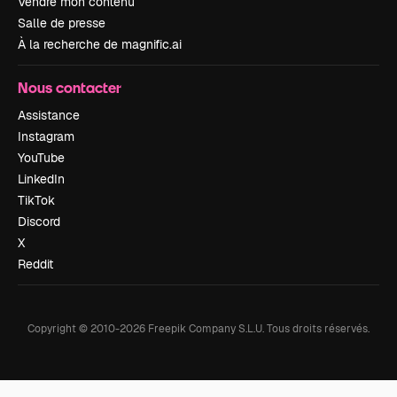
Vendre mon contenu
Salle de presse
À la recherche de magnific.ai
Nous contacter
Assistance
Instagram
YouTube
LinkedIn
TikTok
Discord
X
Reddit
Copyright © 2010-
2026
Freepik Company S.L.U.
Tous droits réservés
.