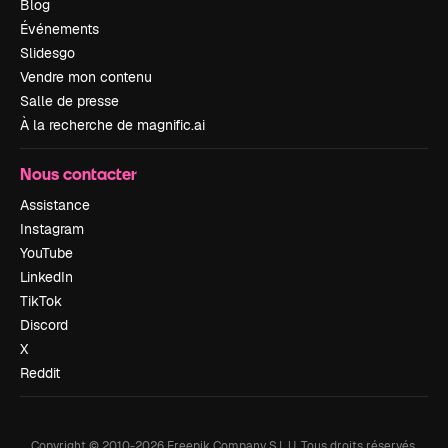
Blog
Événements
Slidesgo
Vendre mon contenu
Salle de presse
À la recherche de magnific.ai
Nous contacter
Assistance
Instagram
YouTube
LinkedIn
TikTok
Discord
X
Reddit
Copyright © 2010-
2026
Freepik Company S.L.U.
Tous droits réservés
.