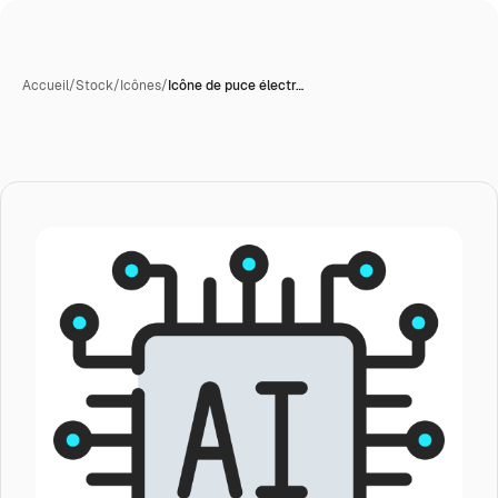
Accueil
/
Stock
/
Icônes
/
Icône de puce électr…