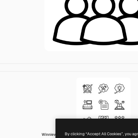
By clicking “Accept All Cookies”, you ag
Winnievizence Outline