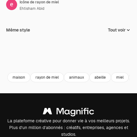
Icône de rayon de miel
Ehtisham Abid
Même style
Tout voir
maison
rayon de miel
animaux
abeille
miel
r
La plateforme créative pour donner vie à vos meilleurs projets.
Plus d’un million d’abonnés : créatifs, entreprises, agences et
studios.