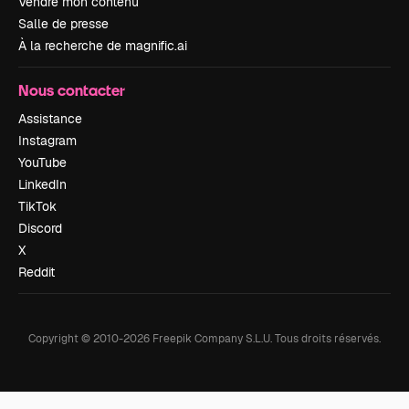
Vendre mon contenu
Salle de presse
À la recherche de magnific.ai
Nous contacter
Assistance
Instagram
YouTube
LinkedIn
TikTok
Discord
X
Reddit
Copyright © 2010-
2026
Freepik Company S.L.U.
Tous droits réservés
.