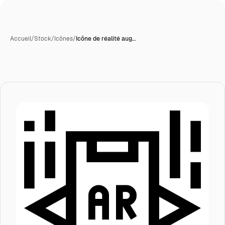
Accueil
/
Stock
/
Icônes
/
Icône de réalité aug…