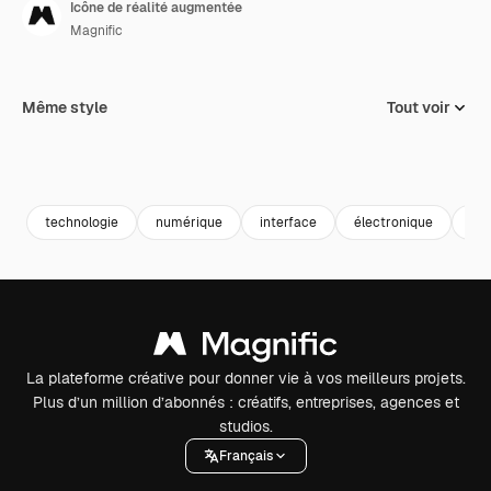
Icône de réalité augmentée
Magnific
Même style
Tout voir
technologie
numérique
interface
électronique
vir
La plateforme créative pour donner vie à vos meilleurs projets.
Plus d’un million d’abonnés : créatifs, entreprises, agences et
studios.
Français