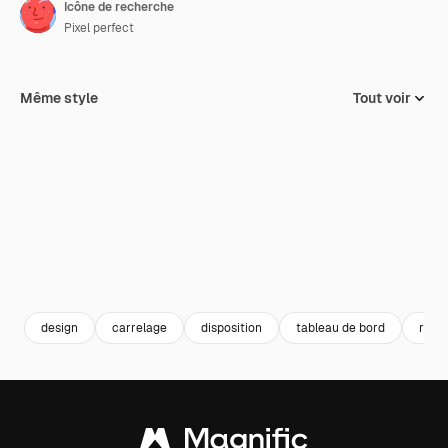
Icône de recherche
Pixel perfect
Même style
Tout voir
design
carrelage
disposition
tableau de bord
rech