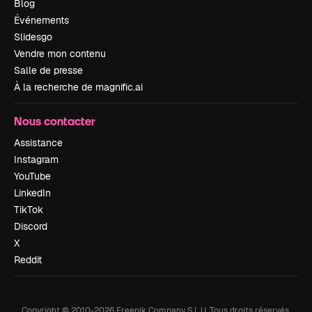
Blog
Événements
Slidesgo
Vendre mon contenu
Salle de presse
À la recherche de magnific.ai
Nous contacter
Assistance
Instagram
YouTube
LinkedIn
TikTok
Discord
X
Reddit
Copyright © 2010-
2026
Freepik Company S.L.U.
Tous droits réservés
.