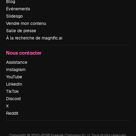
Blog
Événements
Slidesgo
Vendre mon contenu
Salle de presse
À la recherche de magnific.ai
Nous contacter
Assistance
Instagram
YouTube
LinkedIn
TikTok
Discord
X
Reddit
Copyright © 2010-
2026
Freepik Company S.L.U.
Tous droits réservés
.