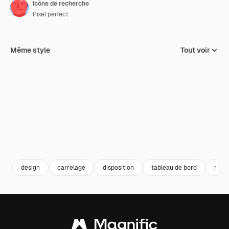
Icône de recherche
Pixel perfect
Même style
Tout voir
design
carrelage
disposition
tableau de bord
rech