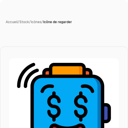
Accueil
/
Stock
/
Icônes
/
Icône de regarder