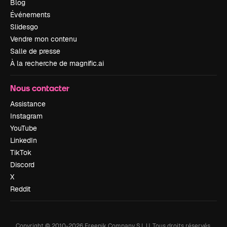
Blog
Événements
Slidesgo
Vendre mon contenu
Salle de presse
À la recherche de magnific.ai
Nous contacter
Assistance
Instagram
YouTube
LinkedIn
TikTok
Discord
X
Reddit
Copyright © 2010-
2026
Freepik Company S.L.U.
Tous droits réservés
.