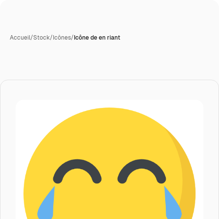
Accueil
/
Stock
/
Icônes
/
Icône de en riant