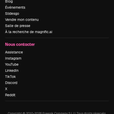
Blog
Événements
Slidesgo
Vendre mon contenu
Salle de presse
À la recherche de magnific.ai
Nous contacter
Assistance
Instagram
YouTube
LinkedIn
TikTok
Discord
X
Reddit
Copyright © 2010-
2026
Freepik Company S.L.U.
Tous droits réservés
.