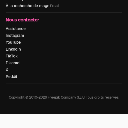
À la recherche de magnific.ai
Nous contacter
Assistance
Instagram
YouTube
LinkedIn
TikTok
Discord
X
Reddit
Copyright © 2010-
2026
Freepik Company S.L.U.
Tous droits réservés
.