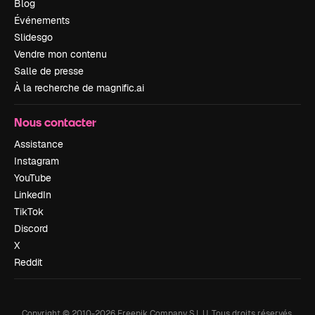
Blog
Événements
Slidesgo
Vendre mon contenu
Salle de presse
À la recherche de magnific.ai
Nous contacter
Assistance
Instagram
YouTube
LinkedIn
TikTok
Discord
X
Reddit
Copyright © 2010-
2026
Freepik Company S.L.U.
Tous droits réservés
.