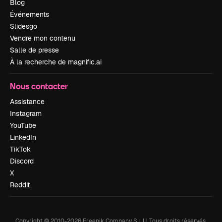
Blog
Événements
Slidesgo
Vendre mon contenu
Salle de presse
À la recherche de magnific.ai
Nous contacter
Assistance
Instagram
YouTube
LinkedIn
TikTok
Discord
X
Reddit
Copyright © 2010-
2026
Freepik Company S.L.U.
Tous droits réservés
.