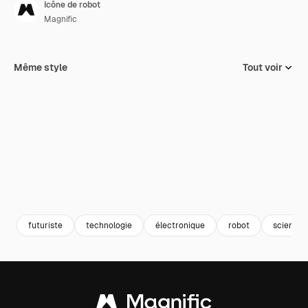
Icône de robot
Magnific
Même style
Tout voir
futuriste
technologie
électronique
robot
science-f