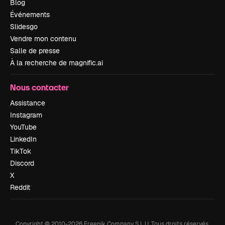
Blog
Événements
Slidesgo
Vendre mon contenu
Salle de presse
À la recherche de magnific.ai
Nous contacter
Assistance
Instagram
YouTube
LinkedIn
TikTok
Discord
X
Reddit
Copyright © 2010-
2026
Freepik Company S.L.U.
Tous droits réservés
.