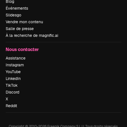
Blog
Événements
Slidesgo
Vendre mon contenu
Salle de presse
À la recherche de magnific.ai
Nous contacter
Assistance
Instagram
YouTube
LinkedIn
TikTok
Discord
X
Reddit
Copyright © 2010-
2026
Freepik Company S.L.U.
Tous droits réservés
.