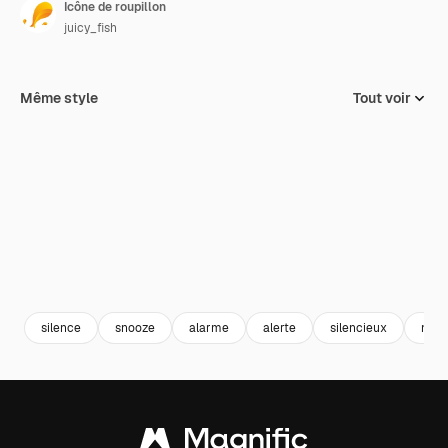
Icône de roupillon
juicy_fish
Même style
Tout voir
silence
snooze
alarme
alerte
silencieux
notif