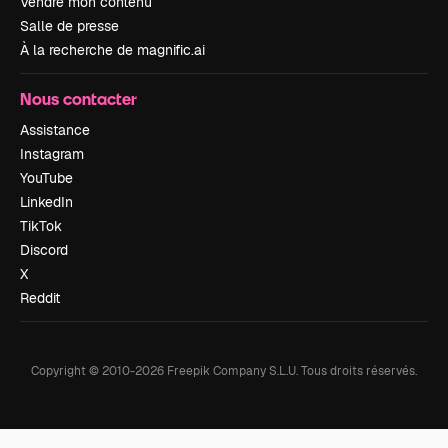
Vendre mon contenu
Salle de presse
À la recherche de magnific.ai
Nous contacter
Assistance
Instagram
YouTube
LinkedIn
TikTok
Discord
X
Reddit
Copyright © 2010-
2026
Freepik Company S.L.U.
Tous droits réservés
.