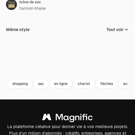
Icône de sac
Santosh Khalse
Même style
Tout voir
shopping
sac
en ligne
chariot
flèches
ecomm
La plateforme créative pour donner vie à vos meilleurs projets.
Plus d’un million d’abonnés : créatifs, entreprises, agences et