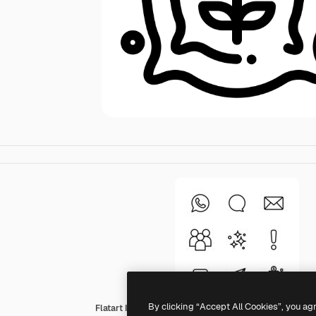
By clicking “Accept All Cookies”, you ag
Flatart Icons Outline