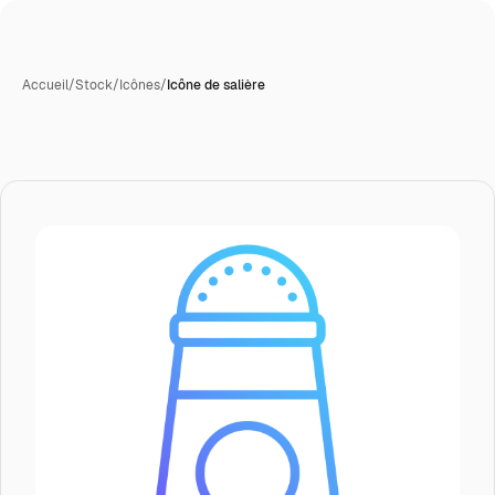
Accueil
/
Stock
/
Icônes
/
Icône de salière