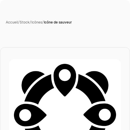
Accueil
/
Stock
/
Icônes
/
Icône de sauveur