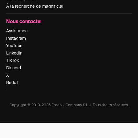
À la recherche de magnific.ai
Nous contacter
Assistance
Instagram
YouTube
LinkedIn
TikTok
Discord
X
Reddit
Copyright © 2010-
2026
Freepik Company S.L.U.
Tous droits réservés
.