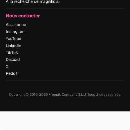
À la recherche de magnific.ai
Nous contacter
Assistance
Instagram
YouTube
LinkedIn
TikTok
Discord
X
Reddit
Copyright © 2010-
2026
Freepik Company S.L.U.
Tous droits réservés
.