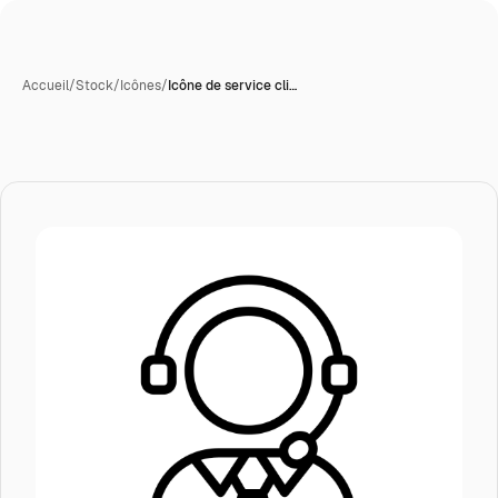
Accueil
/
Stock
/
Icônes
/
Icône de service cli…