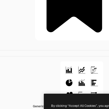
By clicking “Accept All Cookies”, you ag
Generic black fill