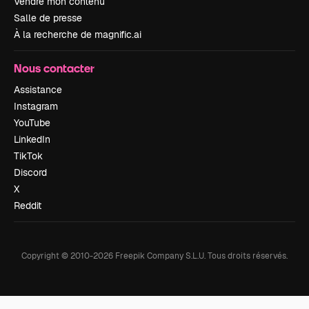
Vendre mon contenu
Salle de presse
À la recherche de magnific.ai
Nous contacter
Assistance
Instagram
YouTube
LinkedIn
TikTok
Discord
X
Reddit
Copyright © 2010-
2026
Freepik Company S.L.U.
Tous droits réservés
.