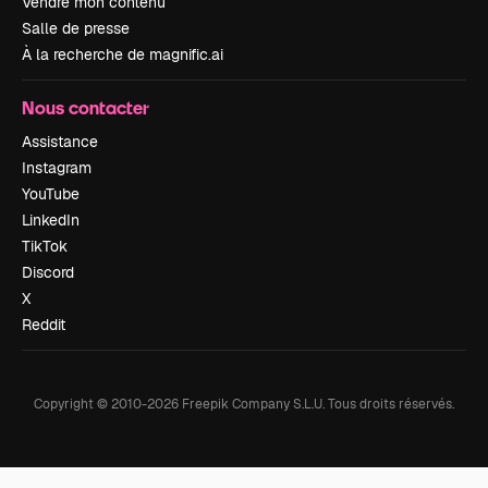
Vendre mon contenu
Salle de presse
À la recherche de magnific.ai
Nous contacter
Assistance
Instagram
YouTube
LinkedIn
TikTok
Discord
X
Reddit
Copyright © 2010-
2026
Freepik Company S.L.U.
Tous droits réservés
.