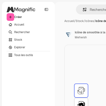
Créer
Accueil
/
Stock
/
Icônes
/
Icône d
Accueil
Rechercher
Icône de smoothie à la
Mehwish
Stock
Explorer
Tous les outils