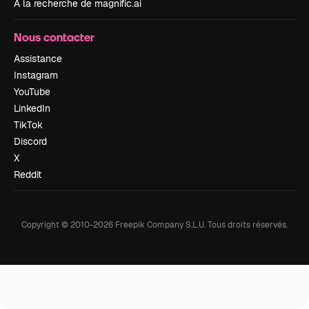
À la recherche de magnific.ai
Nous contacter
Assistance
Instagram
YouTube
LinkedIn
TikTok
Discord
X
Reddit
Copyright © 2010-
2026
Freepik Company S.L.U.
Tous droits réservés
.