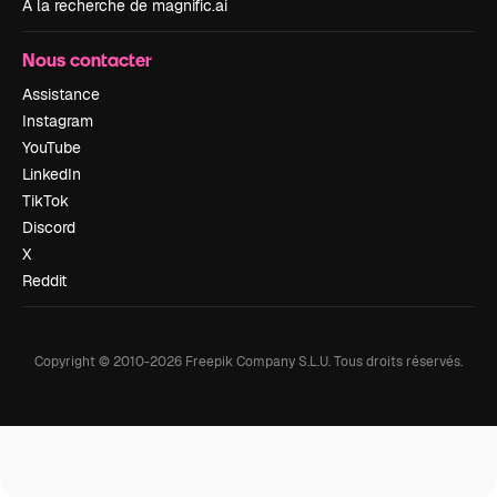
À la recherche de magnific.ai
Nous contacter
Assistance
Instagram
YouTube
LinkedIn
TikTok
Discord
X
Reddit
Copyright © 2010-
2026
Freepik Company S.L.U.
Tous droits réservés
.