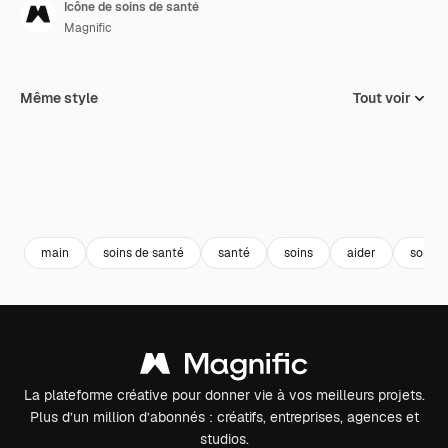
Icône de soins de santé
Magnific
Même style
Tout voir
main
soins de santé
santé
soins
aider
soins 
La plateforme créative pour donner vie à vos meilleurs projets.
Plus d’un million d’abonnés : créatifs, entreprises, agences et
studios.