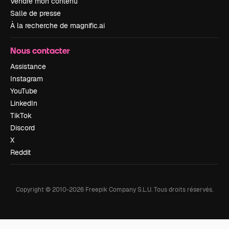
Vendre mon contenu
Salle de presse
À la recherche de magnific.ai
Nous contacter
Assistance
Instagram
YouTube
LinkedIn
TikTok
Discord
X
Reddit
Copyright © 2010-
2026
Freepik Company S.L.U.
Tous droits réservés
.