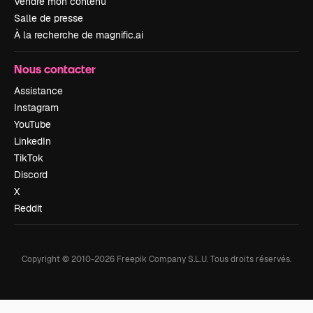
Vendre mon contenu
Salle de presse
À la recherche de magnific.ai
Nous contacter
Assistance
Instagram
YouTube
LinkedIn
TikTok
Discord
X
Reddit
Copyright © 2010-
2026
Freepik Company S.L.U.
Tous droits réservés
.