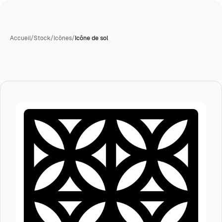
Accueil
/
Stock
/
Icônes
/
Icône de sol