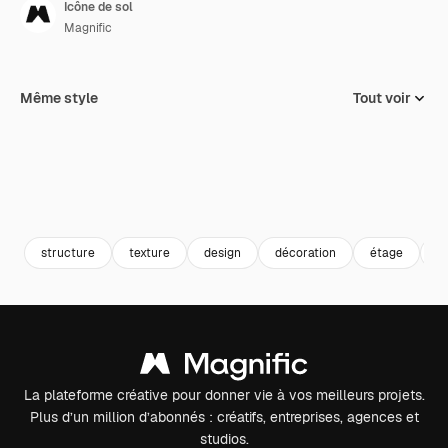
Icône de sol
Magnific
Même style
Tout voir
structure
texture
design
décoration
étage
c
La plateforme créative pour donner vie à vos meilleurs projets.
Plus d’un million d’abonnés : créatifs, entreprises, agences et
studios.