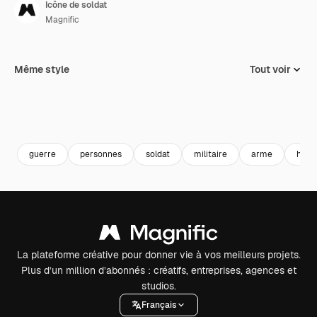
Icône de soldat
Magnific
Même style
Tout voir
guerre
personnes
soldat
militaire
arme
huma
La plateforme créative pour donner vie à vos meilleurs projets.
Plus d’un million d’abonnés : créatifs, entreprises, agences et
studios.
Français