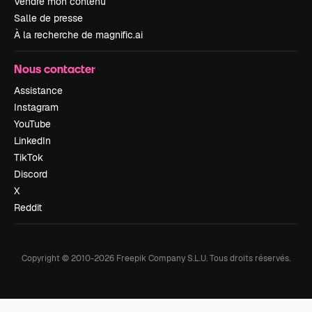
Vendre mon contenu
Salle de presse
À la recherche de magnific.ai
Nous contacter
Assistance
Instagram
YouTube
LinkedIn
TikTok
Discord
X
Reddit
Copyright © 2010-
2026
Freepik Company S.L.U.
Tous droits réservés
.