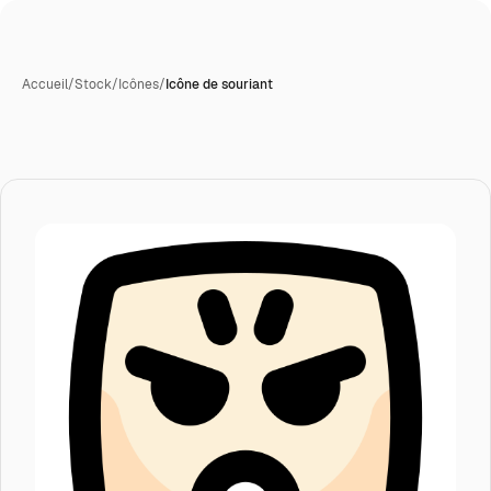
Accueil
/
Stock
/
Icônes
/
Icône de souriant