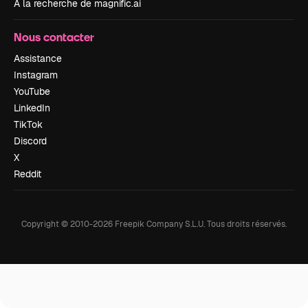
À la recherche de magnific.ai
Nous contacter
Assistance
Instagram
YouTube
LinkedIn
TikTok
Discord
X
Reddit
Copyright © 2010-
2026
Freepik Company S.L.U.
Tous droits réservés
.