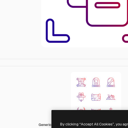
By clicking “Accept All Cookies”, you ag
Generic gradient outline