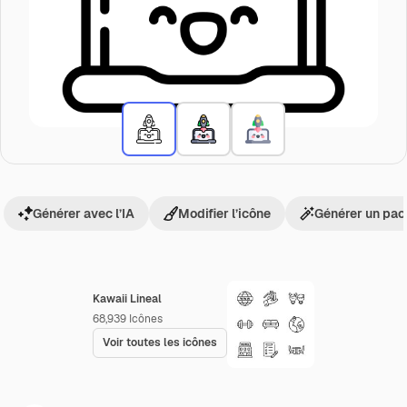
Générer avec l’IA
Modifier l’icône
Générer un pac
Kawaii Lineal
68,939
Icônes
Voir toutes les icônes