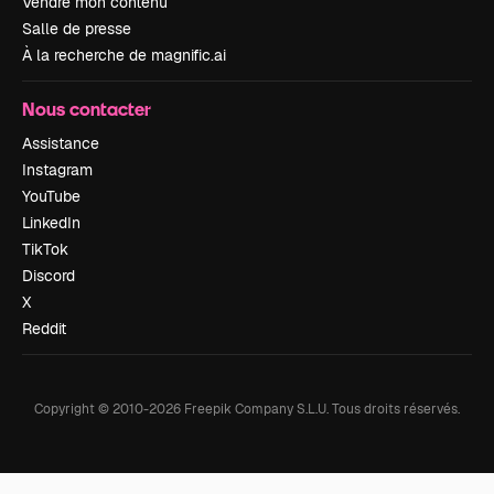
Vendre mon contenu
Salle de presse
À la recherche de magnific.ai
Nous contacter
Assistance
Instagram
YouTube
LinkedIn
TikTok
Discord
X
Reddit
Copyright © 2010-
2026
Freepik Company S.L.U.
Tous droits réservés
.