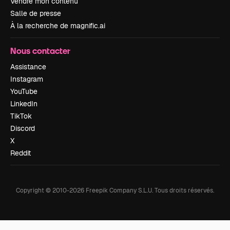
Vendre mon contenu
Salle de presse
À la recherche de magnific.ai
Nous contacter
Assistance
Instagram
YouTube
LinkedIn
TikTok
Discord
X
Reddit
Copyright © 2010-
2026
Freepik Company S.L.U.
Tous droits réservés
.