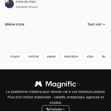
Icône de stylo
Satawat Anukul
Même style
Tout voir
crayon
contrat
papier
éducation
stylo
docum
La plateforme créative pour donner vie à vos meilleurs projets.
Plus d’un million d’abonnés : créatifs, entreprises, agences et
studios.
Français