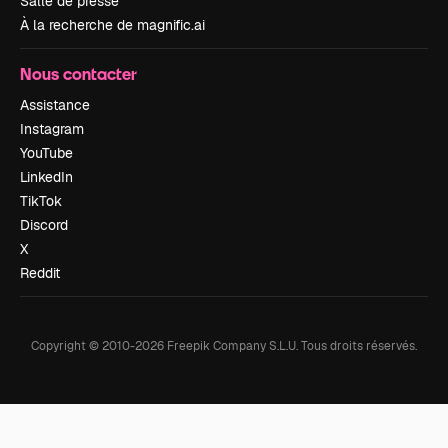
Salle de presse
À la recherche de magnific.ai
Nous contacter
Assistance
Instagram
YouTube
LinkedIn
TikTok
Discord
X
Reddit
Copyright © 2010-
2026
Freepik Company S.L.U.
Tous droits réservés
.