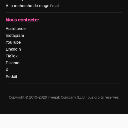
À la recherche de magnific.ai
Nous contacter
Assistance
Instagram
YouTube
LinkedIn
TikTok
Discord
X
Reddit
Copyright © 2010-
2026
Freepik Company S.L.U.
Tous droits réservés
.