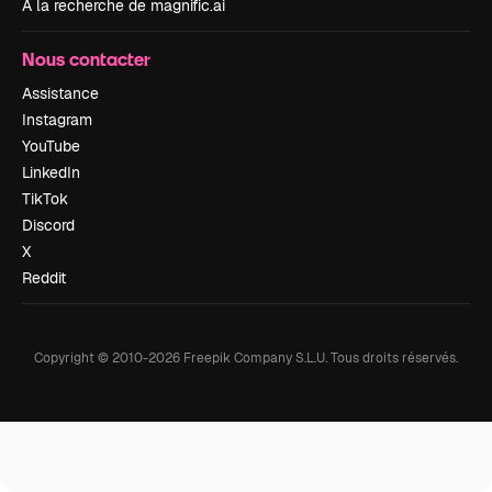
À la recherche de magnific.ai
Nous contacter
Assistance
Instagram
YouTube
LinkedIn
TikTok
Discord
X
Reddit
Copyright © 2010-
2026
Freepik Company S.L.U.
Tous droits réservés
.