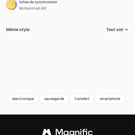
Icône de synchroniser
Muhammad Atif
Même style
Tout voir
électronique
sauvegarde
transfert
smartphone
sy