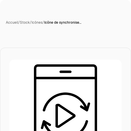
Accueil
/
Stock
/
Icônes
/
Icône de synchronise…