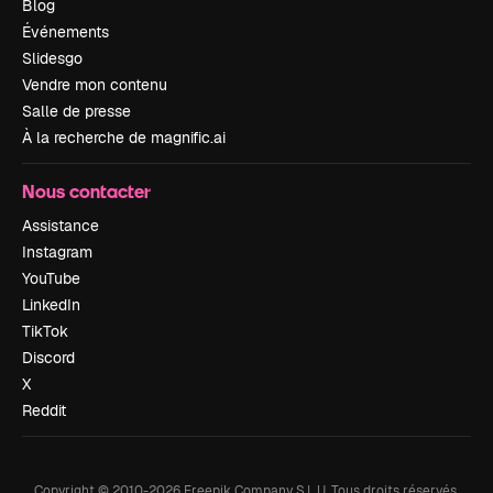
Blog
Événements
Slidesgo
Vendre mon contenu
Salle de presse
À la recherche de magnific.ai
Nous contacter
Assistance
Instagram
YouTube
LinkedIn
TikTok
Discord
X
Reddit
Copyright © 2010-
2026
Freepik Company S.L.U.
Tous droits réservés
.