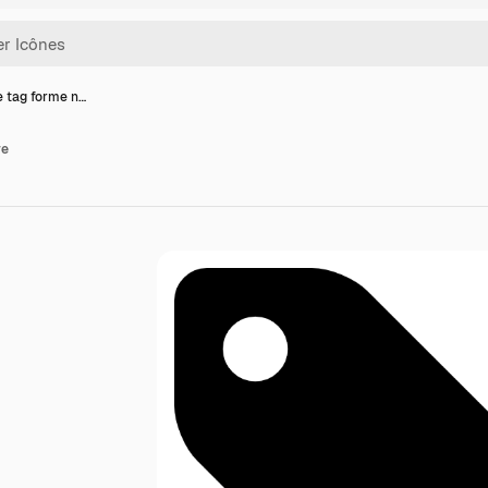
e tag forme n…
re