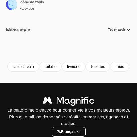
Icône de tapis
Flowicon
Même style
Tout voir
salle de bain
toilette
hygiène
toilettes
tapis
c
La plateforme créative pour donner vie à vos meilleurs projets.
Plus d’un million d’abonnés : créatifs, entreprises, agences et
studios.
Français