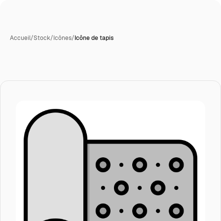
Accueil
/
Stock
/
Icônes
/
Icône de tapis