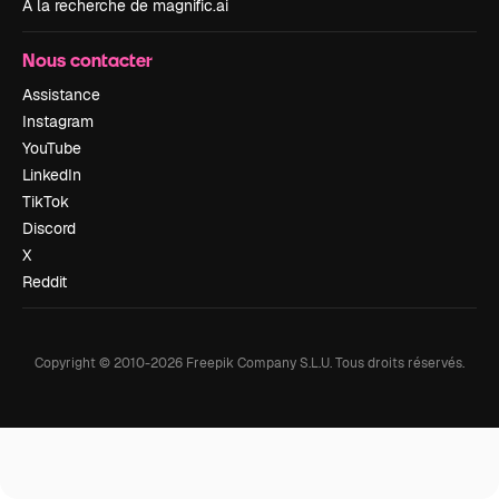
À la recherche de magnific.ai
Nous contacter
Assistance
Instagram
YouTube
LinkedIn
TikTok
Discord
X
Reddit
Copyright © 2010-
2026
Freepik Company S.L.U.
Tous droits réservés
.