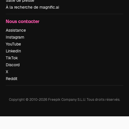
Salle de presse
À la recherche de magnific.ai
Nous contacter
Assistance
Instagram
YouTube
LinkedIn
TikTok
Discord
X
Reddit
Copyright © 2010-
2026
Freepik Company S.L.U.
Tous droits réservés
.