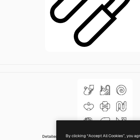
By clicking “Accept All Cookies”, you ag
Detailed Straight Lineal