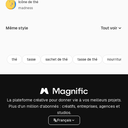
Icône de thé
madness
Même style
Tout voir
thé
tasse
sachet de thé
tasse de thé
nourriture e
La plateforme créative pour donner vie à vos meilleurs projets.
Plus d’un million d’abonnés : créatifs, entreprises, agences et
studios.
Français