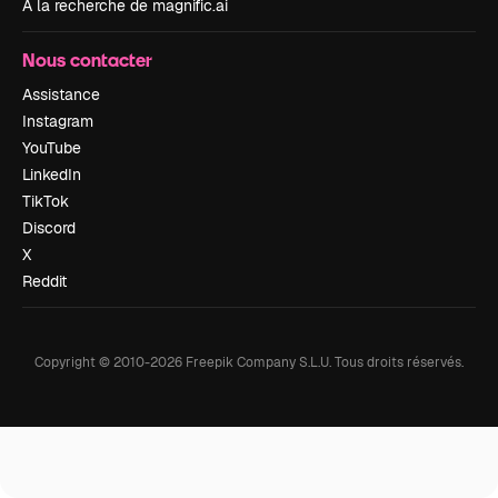
À la recherche de magnific.ai
Nous contacter
Assistance
Instagram
YouTube
LinkedIn
TikTok
Discord
X
Reddit
Copyright © 2010-
2026
Freepik Company S.L.U.
Tous droits réservés
.