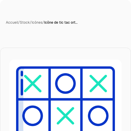
Accueil
/
Stock
/
Icônes
/
Icône de tic tac ort…