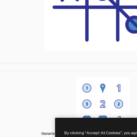
By clicking “Accept All Cookies”, you ag
Generic Blue