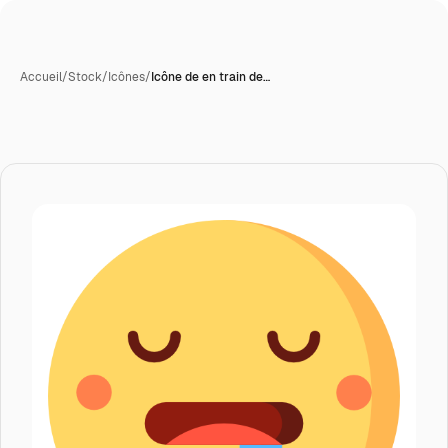
Accueil
/
Stock
/
Icônes
/
Icône de en train de…